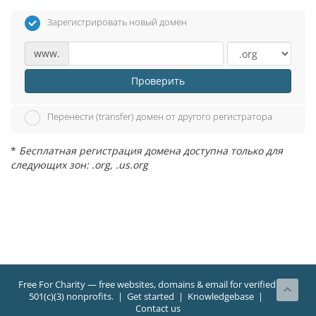
Зарегистрировать новый домен
www.
Проверить
Перенести (transfer) домен от другого регистратора
*
Бесплатная регистрация домена доступна только для
следующих зон: .org, .us.org
Free For Charity
— free websites, domains & email for verified
501(c)(3) nonprofits. |
Get started
|
Knowledgebase
|
Contact us