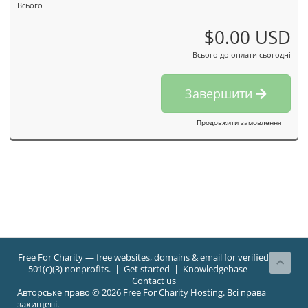
Всього
$0.00 USD
Всього до оплати сьогодні
Завершити
Продовжити замовлення
Free For Charity
— free websites, domains & email for verified
501(c)(3) nonprofits. |
Get started
|
Knowledgebase
|
Contact us
Авторське право © 2026 Free For Charity Hosting. Всі права
захищені.