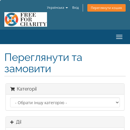
Українська
Вхід
Переглянути кошик
Пере
наві
Переглянути та
замовити
Категорії
Дії