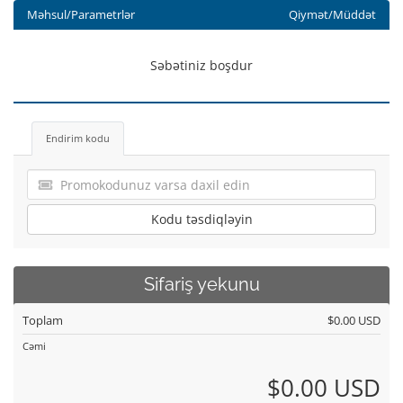
Məhsul/Parametrlər
Qiymət/Müddət
Səbətiniz boşdur
Endirim kodu
Kodu təsdiqləyin
Sifariş yekunu
Toplam
$0.00 USD
Cəmi
$0.00 USD