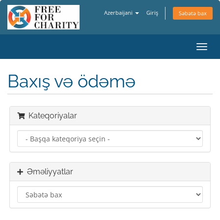
Azerbaijani
Giriş
Səbətə bax
Naviq
keçid
Baxış və ödəmə
Kateqoriyalar
Əməliyyatlar